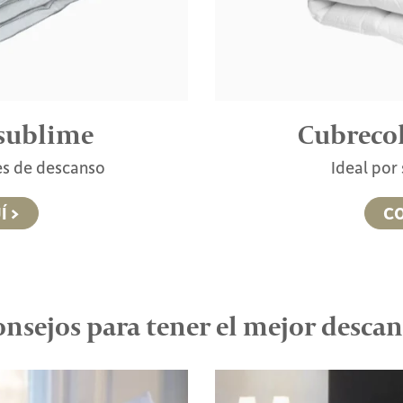
sublime
Cubreco
es de descanso
Ideal por
Í >
CO
nsejos para tener el mejor desca