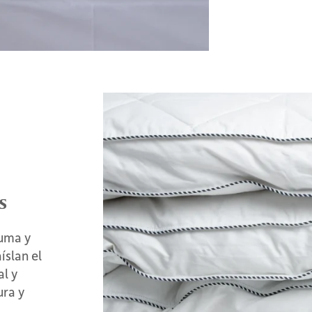
s
luma y
íslan el
al y
ura y