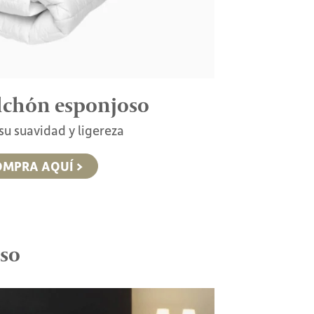
lchón esponjoso
 su suavidad y ligereza
MPRA AQUÍ >
nso